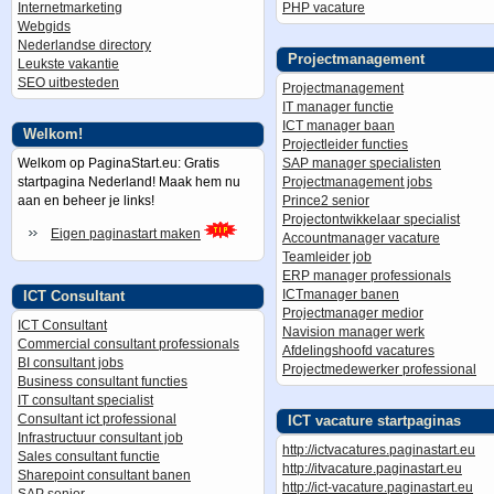
Internetmarketing
PHP vacature
Webgids
Nederlandse directory
Projectmanagement
Leukste vakantie
SEO uitbesteden
Projectmanagement
IT manager functie
ICT manager baan
Welkom!
Projectleider functies
Welkom op PaginaStart.eu: Gratis
SAP manager specialisten
startpagina Nederland! Maak hem nu
Projectmanagement jobs
aan en beheer je links!
Prince2 senior
Projectontwikkelaar specialist
Eigen paginastart maken
Accountmanager vacature
Teamleider job
ERP manager professionals
ICTmanager banen
ICT Consultant
Projectmanager medior
ICT Consultant
Navision manager werk
Commercial consultant professionals
Afdelingshoofd vacatures
BI consultant jobs
Projectmedewerker professional
Business consultant functies
IT consultant specialist
Consultant ict professional
ICT vacature startpaginas
Infrastructuur consultant job
http://ictvacatures.paginastart.eu
Sales consultant functie
http://itvacature.paginastart.eu
Sharepoint consultant banen
http://ict-vacature.paginastart.eu