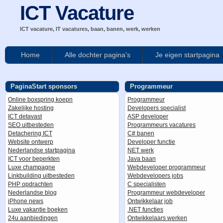
ICT Vacature
ICT vacature, IT vacatures, baan, banen, werk, werken
Home
Alle dochter pagina's
Je eigen startpagina
PaginaStart sponsors
Programmeur
Online boxspring koepn
Programmeur
Zakelijke hosting
Developers specialist
ICT detavast
ASP developer
SEO uitbesteden
Programmeurs vacatures
Detachering ICT
C# banen
Website ontwerp
Developer functie
Nederlandse startpagina
NET werk
ICT voor beperkten
Java baan
Luxe champagne
Webdeveloper programmeur
Linkbuilding uitbesteden
Webdevelopers jobs
PHP opdrachten
C specialisten
Nederlandse blog
Programmeur webdeveloper
iPhone news
Ontwikkelaar job
Luxe vakantie boeken
.NET functies
24u aanbiedingen
Ontwikkelaars werken