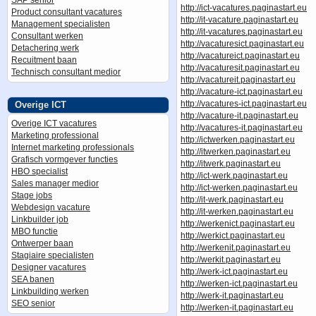
SAP senior
http://ict-vacatures.paginastart.eu
Product consultant vacatures
http://it-vacature.paginastart.eu
Management specialisten
http://it-vacatures.paginastart.eu
Consultant werken
http://vacaturesict.paginastart.eu
Detachering werk
http://vacatureict.paginastart.eu
Recuitment baan
http://vacaturesit.paginastart.eu
Technisch consultant medior
http://vacatureit.paginastart.eu
http://vacature-ict.paginastart.eu
http://vacatures-ict.paginastart.eu
Overige ICT
http://vacature-it.paginastart.eu
Overige ICT vacatures
http://vacatures-it.paginastart.eu
Marketing professional
http://ictwerken.paginastart.eu
Internet marketing professionals
http://itwerken.paginastart.eu
Grafisch vormgever functies
http://itwerk.paginastart.eu
HBO specialist
http://ict-werk.paginastart.eu
Sales manager medior
http://ict-werken.paginastart.eu
Stage jobs
http://it-werk.paginastart.eu
Webdesign vacature
http://it-werken.paginastart.eu
Linkbuilder job
http://werkenict.paginastart.eu
MBO functie
http://werkict.paginastart.eu
Ontwerper baan
http://werkenit.paginastart.eu
Stagiaire specialisten
http://werkit.paginastart.eu
Designer vacatures
http://werk-ict.paginastart.eu
SEA banen
http://werken-ict.paginastart.eu
Linkbuilding werken
http://werk-it.paginastart.eu
SEO senior
http://werken-it.paginastart.eu